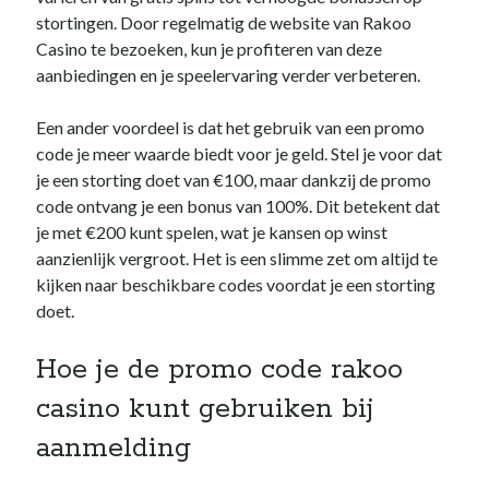
December 2015
stortingen. Door regelmatig de website van Rakoo
November 2015
Casino te bezoeken, kun je profiteren van deze
October 2015
aanbiedingen en je speelervaring verder verbeteren.
September 2015
June 2015
Een ander voordeel is dat het gebruik van een promo
April 2015
code je meer waarde biedt voor je geld. Stel je voor dat
March 2015
je een storting doet van €100, maar dankzij de promo
February 2015
code ontvang je een bonus van 100%. Dit betekent dat
January 2015
je met €200 kunt spelen, wat je kansen op winst
aanzienlijk vergroot. Het is een slimme zet om altijd te
kijken naar beschikbare codes voordat je een storting
Categories
doet.
Advertising & Marketing
Hoe je de promo code rakoo
Arts & Entertainment
Auto & Motor
casino kunt gebruiken bij
Business Products & Services
aanmelding
Clothing & Fashion
Employment