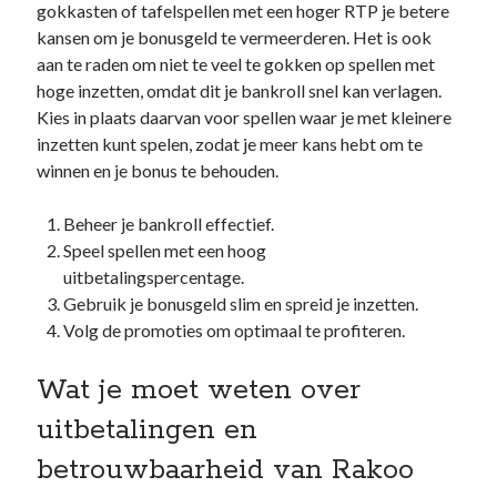
gokkasten of tafelspellen met een hoger RTP je betere
kansen om je bonusgeld te vermeerderen. Het is ook
aan te raden om niet te veel te gokken op spellen met
hoge inzetten, omdat dit je bankroll snel kan verlagen.
Kies in plaats daarvan voor spellen waar je met kleinere
inzetten kunt spelen, zodat je meer kans hebt om te
winnen en je bonus te behouden.
Beheer je bankroll effectief.
Speel spellen met een hoog
uitbetalingspercentage.
Gebruik je bonusgeld slim en spreid je inzetten.
Volg de promoties om optimaal te profiteren.
Wat je moet weten over
uitbetalingen en
betrouwbaarheid van Rakoo