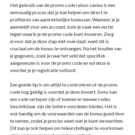
Financial
Het gebruik van de promo code rakoo casino is een
Foods & Culinary
eenvoudig proces dat je kan helpen om direct te
Health & Fitness
profiteren van aantrekkelijke bonussen. Wanneer je je
Health Care & Medical
aanmeldt voor een account, kom je vaak een sectie
Home Products & Services
tegen waarin je de promo code kunt invoeren. Zorg
Internet Services
ervoor dat je deze stap niet overslaat, want dit is
Legal
cruciaal om de bonus te ontvangen. Na het invullen van
Miscellaneous
je gegevens, zoek je naar het veld dat specifiek
Personal Product & Services
aangewezen is voor de promo code en vul deze in
Pets & Animals
voordat je je registratie voltooit.
Real Estate
Relationships
Een goede tip is om altijd te controleren of de promo
Software
code nog geldig is voordat je deze invoert. Soms kan
Sports & Athletics
een code verlopen zijn of kunnen er nieuwe codes
Technology
beschikbaar zijn die betere voordelen bieden. Het is
Travel
ook handig om de voorwaarden van de bonus goed door
Uncategorized
te nemen, zodat je precies weet wat je kunt verwachten.
Web Resources
Dit kan je ook helpen om teleurstellingen te voorkomen