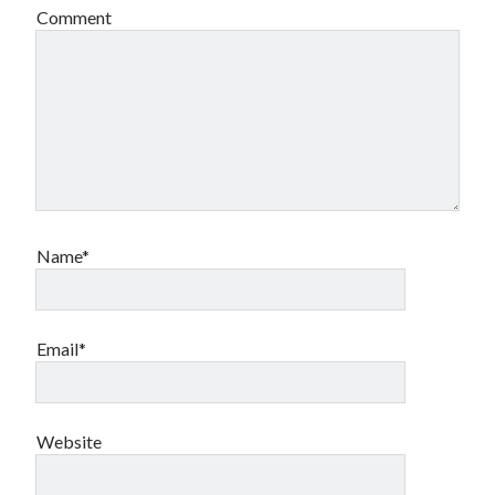
Comment
Name*
Email*
Website