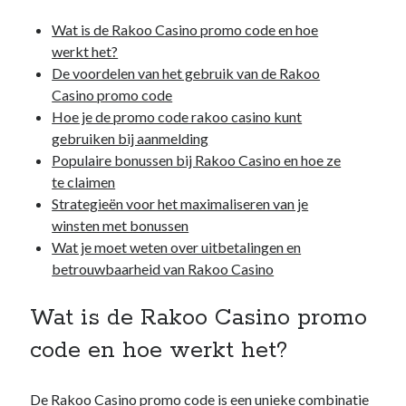
Wat is de Rakoo Casino promo code en hoe
February 2026
werkt het?
January 2026
De voordelen van het gebruik van de Rakoo
December 2025
Casino promo code
November 2025
Hoe je de promo code rakoo casino kunt
April 2025
gebruiken bij aanmelding
March 2025
Populaire bonussen bij Rakoo Casino en hoe ze
February 2025
te claimen
January 2025
Strategieën voor het maximaliseren van je
December 2024
winsten met bonussen
November 2024
Wat je moet weten over uitbetalingen en
October 2024
betrouwbaarheid van Rakoo Casino
September 2024
August 2024
Wat is de Rakoo Casino promo
November 2022
October 2022
code en hoe werkt het?
September 2022
August 2022
De Rakoo Casino promo code is een unieke combinatie
July 2022