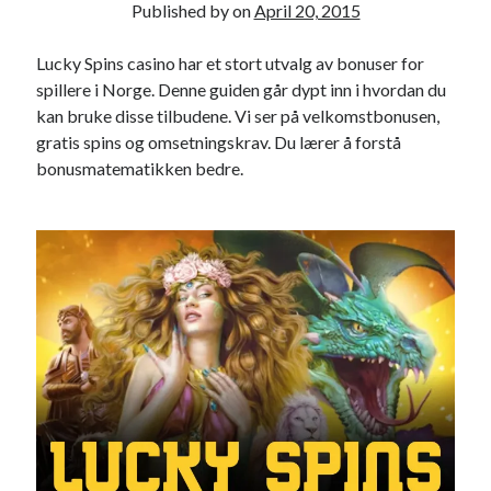
Published by
on
April 20, 2015
Lucky Spins casino har et stort utvalg av bonuser for
spillere i Norge. Denne guiden går dypt inn i hvordan du
kan bruke disse tilbudene. Vi ser på velkomstbonusen,
gratis spins og omsetningskrav. Du lærer å forstå
bonusmatematikken bedre.