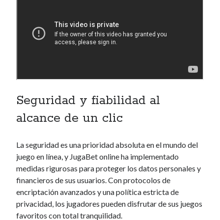
April 2018
February 2018
November 2017
October 2017
September 2017
August 2017
July 2017
June 2017
May 2017
Seguridad y fiabilidad al
April 2017
alcance de un clic
February 2017
October 2016
September 2016
La seguridad es una prioridad absoluta en el mundo del
August 2016
juego en línea, y JugaBet online ha implementado
June 2016
medidas rigurosas para proteger los datos personales y
May 2016
financieros de sus usuarios. Con protocolos de
April 2016
encriptación avanzados y una política estricta de
March 2016
privacidad, los jugadores pueden disfrutar de sus juegos
February 2016
favoritos con total tranquilidad.