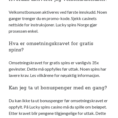
Velkomstbonusen aktiveres ved første innskudd. Noen
ganger trenger du en promo-kode. Sjekk casinets
nettside for instruksjoner. Lucky spins Norge gjør
prosessen enkel.
Hva er omsetningskravet for gratis
spins?
Omsetningskravet for gratis spins er vanligvis 35x
gevinster. Dette må oppfylles før uttak. Noen spins har
lavere krav. Les vilkårene for nøyaktig informasjon.
Kan jeg ta ut bonuspenger med en gang?
Du kan ikke ta ut bonuspenger før omsetningskravet er
oppfylt. På Lucky spins casino må du spille om beløpet.
Etter kravet blir pengene tilgjengelige for uttak. Dette