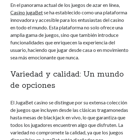
En el panorama actual de los juegos de azar en línea,
February 2026
Casino jugaBet
se ha establecido como una plataforma
January 2026
innovadora y accesible para los entusiastas del casino
December 2025
en todo el mundo. Esta plataforma no solo ofrece una
November 2025
amplia gama de juegos, sino que también introduce
April 2025
funcionalidades que enriquecen la experiencia del
March 2025
usuario, haciendo que jugar desde casa o en movimiento
February 2025
sea más emocionante que nunca.
January 2025
December 2024
Variedad y calidad: Un mundo
November 2024
de opciones
October 2024
September 2024
August 2024
El JugaBet casino se distingue por su extensa colección
November 2022
de juegos que incluyen desde las clásicas tragamonedas
October 2022
hasta mesas de blackjack en vivo, lo que garantiza que
September 2022
todos los jugadores encuentren algo que disfruten. La
August 2022
variedad no compromete la calidad, ya que los juegos
July 2022
disponibles en JugaBet están diseñados por