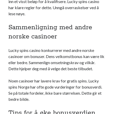
inn et visst beløp for å kvalifisere. Lucky spins casino
har klare regler for dette. Unngå overraskelser ved å
lese nøye.
Sammenligning med andre
norske casinoer
Lucky spins casino konkurrerer med andre norske
casinoer om bonuser. Dens velkomstbonus kan være lik
eller bedre. Sammenlign omsetningskrav og vilkår.
Dette hjelper deg med å velge det beste tilbudet.
Noen casinoer har lavere krav for gratis spins. Lucky
spins Norge har ofte gode vurderinger for bonusverdi.
Se på totale fordeler, ikke bare størrelsen. Dette gir et
bedre bilde.
Tips for å øke bonusverdien