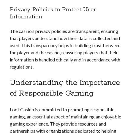
Privacy Policies to Protect User
Information
The casino’s privacy policies are transparent, ensuring
that players understand how their data is collected and
used. This transparency helps in building trust between
the player and the casino, reassuring players that their
information is handled ethically and in accordance with
regulations.
Understanding the Importance
of Responsible Gaming
Loot Casino is committed to promoting responsible
gaming, an essential aspect of maintaining an enjoyable
gaming experience. They provide resources and
partnerships with organizations dedicated to helping