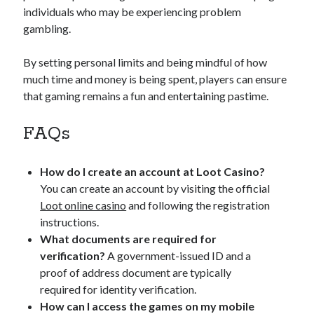
individuals who may be experiencing problem
gambling.
By setting personal limits and being mindful of how
much time and money is being spent, players can ensure
that gaming remains a fun and entertaining pastime.
FAQs
How do I create an account at Loot Casino?
You can create an account by visiting the official
Loot online casino
and following the registration
instructions.
What documents are required for
verification?
A government-issued ID and a
proof of address document are typically
required for identity verification.
How can I access the games on my mobile