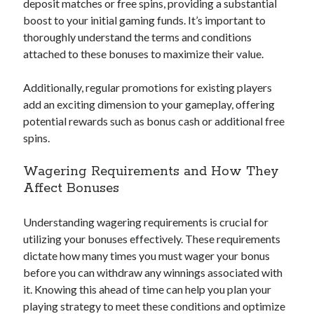
deposit matches or free spins, providing a substantial
boost to your initial gaming funds. It’s important to
thoroughly understand the terms and conditions
attached to these bonuses to maximize their value.
Additionally, regular promotions for existing players
add an exciting dimension to your gameplay, offering
potential rewards such as bonus cash or additional free
spins.
Wagering Requirements and How They
Affect Bonuses
Understanding wagering requirements is crucial for
utilizing your bonuses effectively. These requirements
dictate how many times you must wager your bonus
before you can withdraw any winnings associated with
it. Knowing this ahead of time can help you plan your
playing strategy to meet these conditions and optimize