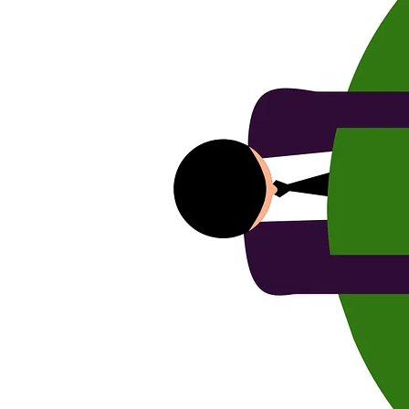
December 2015
November 2015
October 2015
September 2015
June 2015
April 2015
March 2015
February 2015
January 2015
Categories
Advertising & Marketing
Arts & Entertainment
Auto & Motor
Business Products & Services
Clothing & Fashion
Employment