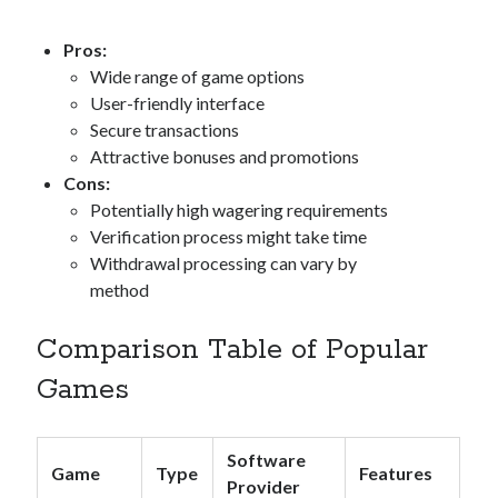
Pros:
Wide range of game options
User-friendly interface
Secure transactions
Attractive bonuses and promotions
Cons:
Potentially high wagering requirements
Verification process might take time
Withdrawal processing can vary by
method
Comparison Table of Popular
Games
Software
Game
Type
Features
Provider