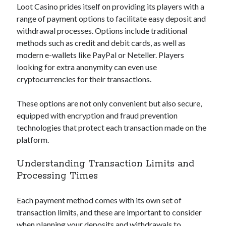
Loot Casino prides itself on providing its players with a
range of payment options to facilitate easy deposit and
withdrawal processes. Options include traditional
methods such as credit and debit cards, as well as
modern e-wallets like PayPal or Neteller. Players
looking for extra anonymity can even use
cryptocurrencies for their transactions.
These options are not only convenient but also secure,
equipped with encryption and fraud prevention
technologies that protect each transaction made on the
platform.
Understanding Transaction Limits and
Processing Times
Each payment method comes with its own set of
transaction limits, and these are important to consider
when planning your deposits and withdrawals to