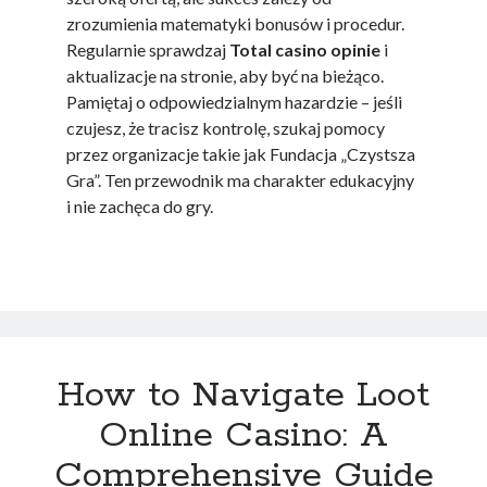
zrozumienia matematyki bonusów i procedur.
Regularnie sprawdzaj
Total casino opinie
i
aktualizacje na stronie, aby być na bieżąco.
Pamiętaj o odpowiedzialnym hazardzie – jeśli
czujesz, że tracisz kontrolę, szukaj pomocy
przez organizacje takie jak Fundacja „Czystsza
Gra”. Ten przewodnik ma charakter edukacyjny
i nie zachęca do gry.
How to Navigate Loot
Online Casino: A
Comprehensive Guide