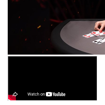
June 2022
May 2022
April 2022
March 2022
February 2022
January 2022
December 2021
November 2021
October 2021
September 2021
July 2021
May 2021
April 2021
February 2021
January 2021
October 2018
September 2018
June 2018