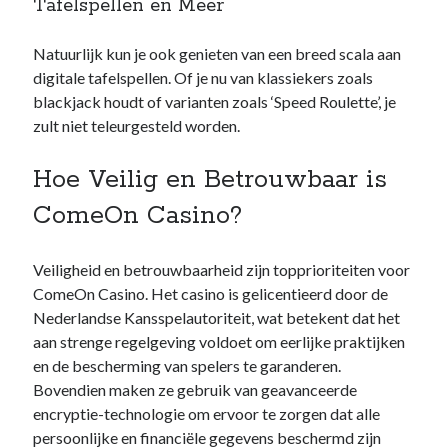
Tafelspellen en Meer
Natuurlijk kun je ook genieten van een breed scala aan
digitale tafelspellen. Of je nu van klassiekers zoals
blackjack houdt of varianten zoals ‘Speed Roulette’, je
zult niet teleurgesteld worden.
Hoe Veilig en Betrouwbaar is
ComeOn Casino?
Veiligheid en betrouwbaarheid zijn topprioriteiten voor
ComeOn Casino. Het casino is gelicentieerd door de
Nederlandse Kansspelautoriteit, wat betekent dat het
aan strenge regelgeving voldoet om eerlijke praktijken
en de bescherming van spelers te garanderen.
Bovendien maken ze gebruik van geavanceerde
encryptie-technologie om ervoor te zorgen dat alle
persoonlijke en financiële gegevens beschermd zijn