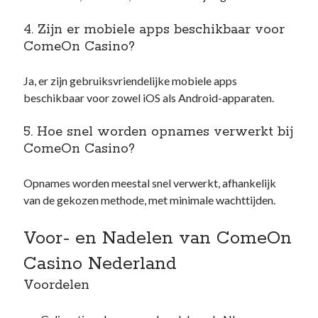
4. Zijn er mobiele apps beschikbaar voor
ComeOn Casino?
Ja, er zijn gebruiksvriendelijke mobiele apps
beschikbaar voor zowel iOS als Android-apparaten.
5. Hoe snel worden opnames verwerkt bij
ComeOn Casino?
Opnames worden meestal snel verwerkt, afhankelijk
van de gekozen methode, met minimale wachttijden.
Voor- en Nadelen van ComeOn
Casino Nederland
Voordelen