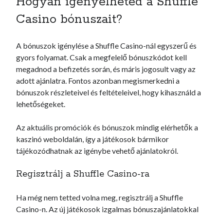
Hogyan igényelheted a Shuffle
Casino bónuszait?
A bónuszok igénylése a Shuffle Casino-nál egyszerű és
gyors folyamat. Csak a megfelelő bónuszkódot kell
megadnod a befizetés során, és máris jogosult vagy az
adott ajánlatra. Fontos azonban megismerkedni a
bónuszok részleteivel és feltételeivel, hogy kihasználd a
lehetőségeket.
Az aktuális promóciók és bónuszok mindig elérhetők a
kaszinó weboldalán, így a játékosok bármikor
tájékozódhatnak az igénybe vehető ajánlatokról.
Regisztrálj a Shuffle Casino-ra
Ha még nem tetted volna meg, regisztrálj a Shuffle
Casino-n. Az új játékosok izgalmas bónuszajánlatokkal