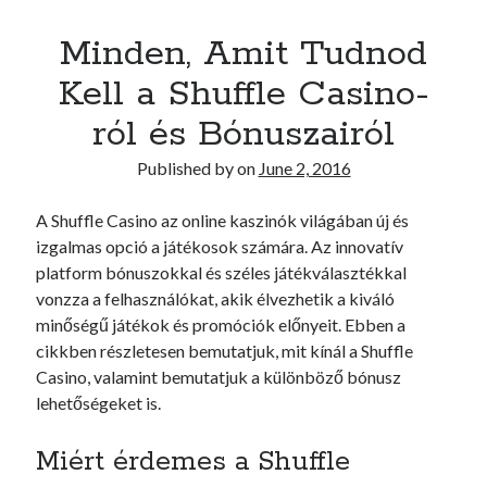
Minden, Amit Tudnod
Kell a Shuffle Casino-
ról és Bónuszairól
Published by
on
June 2, 2016
A Shuffle Casino az online kaszinók világában új és
izgalmas opció a játékosok számára. Az innovatív
platform bónuszokkal és széles játékválasztékkal
vonzza a felhasználókat, akik élvezhetik a kiváló
minőségű játékok és promóciók előnyeit. Ebben a
cikkben részletesen bemutatjuk, mit kínál a Shuffle
Casino, valamint bemutatjuk a különböző bónusz
lehetőségeket is.
Miért érdemes a Shuffle