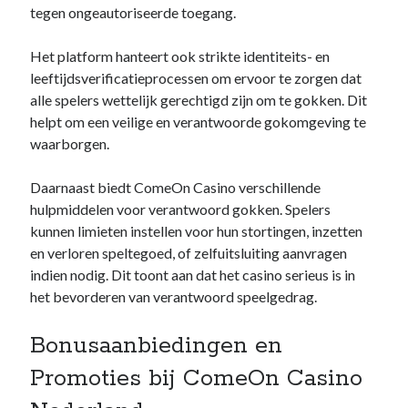
tegen ongeautoriseerde toegang.
Het platform hanteert ook strikte identiteits- en
leeftijdsverificatieprocessen om ervoor te zorgen dat
alle spelers wettelijk gerechtigd zijn om te gokken. Dit
helpt om een veilige en verantwoorde gokomgeving te
waarborgen.
Daarnaast biedt ComeOn Casino verschillende
hulpmiddelen voor verantwoord gokken. Spelers
kunnen limieten instellen voor hun stortingen, inzetten
en verloren speltegoed, of zelfuitsluiting aanvragen
indien nodig. Dit toont aan dat het casino serieus is in
het bevorderen van verantwoord speelgedrag.
Bonusaanbiedingen en
Promoties bij ComeOn Casino