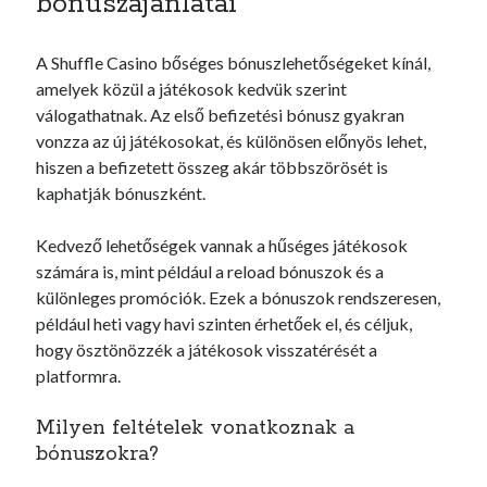
bónuszajánlatai
A Shuffle Casino bőséges bónuszlehetőségeket kínál,
amelyek közül a játékosok kedvük szerint
válogathatnak. Az első befizetési bónusz gyakran
vonzza az új játékosokat, és különösen előnyös lehet,
hiszen a befizetett összeg akár többszörösét is
kaphatják bónuszként.
Kedvező lehetőségek vannak a hűséges játékosok
számára is, mint például a reload bónuszok és a
különleges promóciók. Ezek a bónuszok rendszeresen,
például heti vagy havi szinten érhetőek el, és céljuk,
hogy ösztönözzék a játékosok visszatérését a
platformra.
Milyen feltételek vonatkoznak a
bónuszokra?