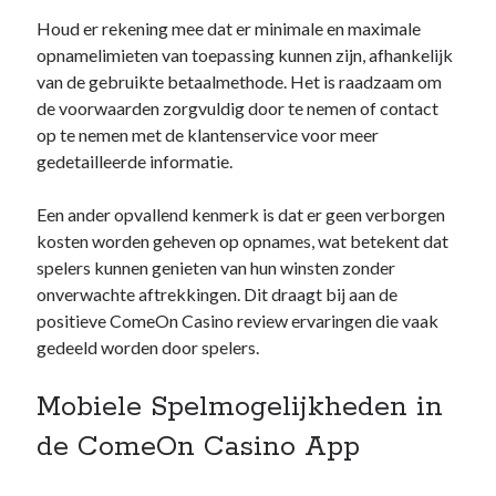
Houd er rekening mee dat er minimale en maximale
opnamelimieten van toepassing kunnen zijn, afhankelijk
van de gebruikte betaalmethode. Het is raadzaam om
de voorwaarden zorgvuldig door te nemen of contact
op te nemen met de klantenservice voor meer
gedetailleerde informatie.
Een ander opvallend kenmerk is dat er geen verborgen
kosten worden geheven op opnames, wat betekent dat
spelers kunnen genieten van hun winsten zonder
onverwachte aftrekkingen. Dit draagt bij aan de
positieve ComeOn Casino review ervaringen die vaak
gedeeld worden door spelers.
Mobiele Spelmogelijkheden in
de ComeOn Casino App