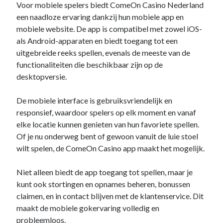
Voor mobiele spelers biedt ComeOn Casino Nederland
een naadloze ervaring dankzij hun mobiele app en
mobiele website. De app is compatibel met zowel iOS-
als Android-apparaten en biedt toegang tot een
uitgebreide reeks spellen, evenals de meeste van de
functionaliteiten die beschikbaar zijn op de
desktopversie.
De mobiele interface is gebruiksvriendelijk en
responsief, waardoor spelers op elk moment en vanaf
elke locatie kunnen genieten van hun favoriete spellen.
Of je nu onderweg bent of gewoon vanuit de luie stoel
wilt spelen, de ComeOn Casino app maakt het mogelijk.
Niet alleen biedt de app toegang tot spellen, maar je
kunt ook stortingen en opnames beheren, bonussen
claimen, en in contact blijven met de klantenservice. Dit
maakt de mobiele gokervaring volledig en
probleemloos.