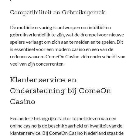
Compatibiliteit en Gebruiksgemak
De mobiele ervaring is ontworpen om intuïtief en
gebruiksvriendelijk te zijn, wat de drempel voor nieuwe
spelers verlaagt om zich aan te melden en te spelen. Dit
is essentieel voor een modern casino en een van de
redenen waarom ComeOn Casino zich onderscheidt van
veel van zijn concurrenten.
Klantenservice en
Ondersteuning bij ComeOn
Casino
Een andere belangrijke factor bij het kiezen van een
online casino is de beschikbaarheid en kwaliteit van de
klantenservice. Bij ComeOn Casino Nederland staat de