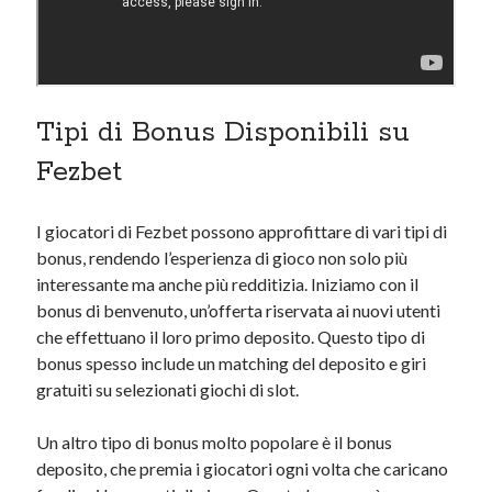
June 2022
May 2022
April 2022
March 2022
Tipi di Bonus Disponibili su
February 2022
January 2022
Fezbet
December 2021
November 2021
I giocatori di Fezbet possono approfittare di vari tipi di
October 2021
bonus, rendendo l’esperienza di gioco non solo più
September 2021
interessante ma anche più redditizia. Iniziamo con il
July 2021
bonus di benvenuto, un’offerta riservata ai nuovi utenti
May 2021
che effettuano il loro primo deposito. Questo tipo di
April 2021
bonus spesso include un matching del deposito e giri
February 2021
gratuiti su selezionati giochi di slot.
January 2021
October 2018
Un altro tipo di bonus molto popolare è il bonus
September 2018
deposito, che premia i giocatori ogni volta che caricano
June 2018