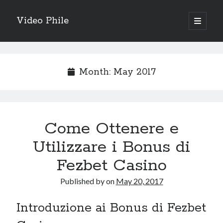
Video Phile
open
primary
Sidebar
menu
Search
Month:
May 2017
Recent Posts
Come Ottenere e
M
M
Utilizzare i Bonus di
Trueblue Casino _ nationaal Nederlands gebied Play Now
Fezbet Casino
Filipplay Casino Intrigue Et Logiciel Informatique Fournisseur —
territoire national français Claim Bonus
Published by
on
May 20, 2017
Tabuler Soutenir Et Tenir Marchand marché français Play for Real
Introduzione ai Bonus di Fezbet
Archives