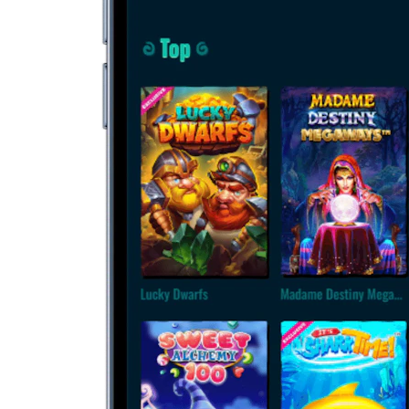
December 2015
November 2015
October 2015
September 2015
June 2015
April 2015
March 2015
February 2015
January 2015
Categories
Advertising & Marketing
Arts & Entertainment
Auto & Motor
Business Products & Services
Clothing & Fashion
Employment