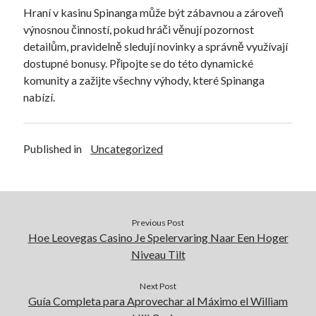
Hraní v kasinu Spinanga může být zábavnou a zároveň
výnosnou činností, pokud hráči věnují pozornost
detailům, pravidelně sledují novinky a správně využívají
dostupné bonusy. Připojte se do této dynamické
komunity a zažijte všechny výhody, které Spinanga
nabízí.
Published in
Uncategorized
Previous Post
Hoe Leovegas Casino Je Spelervaring Naar Een Hoger
Niveau Tilt
Next Post
Guía Completa para Aprovechar al Máximo el William