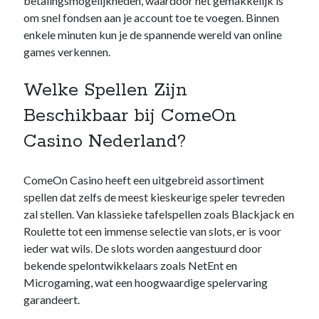
betalingsmogelijkheden, waardoor het gemakkelijk is
December 2015
om snel fondsen aan je account toe te voegen. Binnen
November 2015
enkele minuten kun je de spannende wereld van online
October 2015
games verkennen.
September 2015
June 2015
Welke Spellen Zijn
April 2015
March 2015
Beschikbaar bij ComeOn
February 2015
Casino Nederland?
January 2015
ComeOn Casino heeft een uitgebreid assortiment
spellen dat zelfs de meest kieskeurige speler tevreden
Categories
zal stellen. Van klassieke tafelspellen zoals Blackjack en
Advertising & Marketing
Roulette tot een immense selectie van slots, er is voor
Arts & Entertainment
ieder wat wils. De slots worden aangestuurd door
Auto & Motor
bekende spelontwikkelaars zoals NetEnt en
Business Products & Services
Microgaming, wat een hoogwaardige spelervaring
Clothing & Fashion
garandeert.
Employment