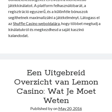
játékkínálatot. A platform felhasználóbarát, a
regisztráció egyszerű, és a különféle bónuszok
segíthetnek maximalizálni a játékélményt. Látogass el
az
Shuffle Casino weboldalára
, hogy többet megtudj a
kínálatukról és megkezdhesd a saját kaszinó
kalandodat.
Een Uitgebreid
Overzicht van Lemon
Casino: Wat Je Moet
Weten
Published by
on
May 20, 2016