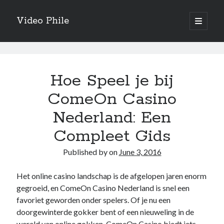
Video Phile
open
primary
Sidebar
menu
Search
Video
Phile
Hoe Speel je bij
Posts
ComeOn Casino
Nederland: Een
Recent Posts
M
Compleet Gids
M
Published by
on
June 3, 2016
Trueblue Casino _ nationaal Nederlands gebied Play Now
Filipplay Casino Intrigue Et Logiciel Informatique Fournisseur —
territoire national français Claim Bonus
Het online casino landschap is de afgelopen jaren enorm
Tabuler Soutenir Et Tenir Marchand marché français Play for Real
gegroeid, en ComeOn Casino Nederland is snel een
favoriet geworden onder spelers. Of je nu een
doorgewinterde gokker bent of een nieuweling in de
wereld van online gokken, ComeOn Casino biedt iets
Archives