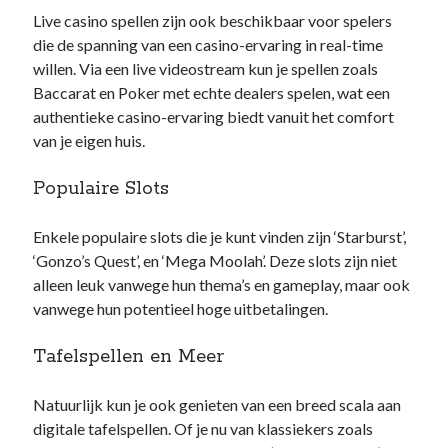
Financial
Live casino spellen zijn ook beschikbaar voor spelers
Foods & Culinary
die de spanning van een casino-ervaring in real-time
Health & Fitness
willen. Via een live videostream kun je spellen zoals
Health Care & Medical
Baccarat en Poker met echte dealers spelen, wat een
Home Products & Services
authentieke casino-ervaring biedt vanuit het comfort
Internet Services
van je eigen huis.
Legal
Miscellaneous
Populaire Slots
Personal Product & Services
Pets & Animals
Enkele populaire slots die je kunt vinden zijn ‘Starburst’,
Real Estate
‘Gonzo’s Quest’, en ‘Mega Moolah’. Deze slots zijn niet
Relationships
alleen leuk vanwege hun thema’s en gameplay, maar ook
Software
vanwege hun potentieel hoge uitbetalingen.
Sports & Athletics
Technology
Tafelspellen en Meer
Travel
Uncategorized
Natuurlijk kun je ook genieten van een breed scala aan
Web Resources
digitale tafelspellen. Of je nu van klassiekers zoals