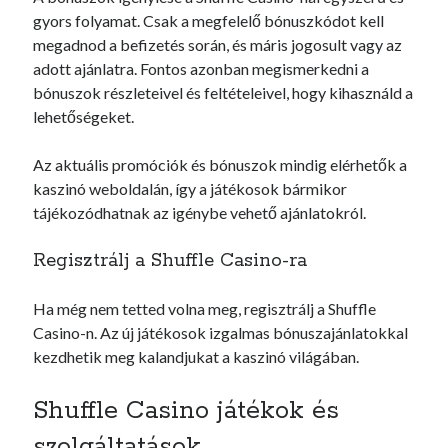
gyors folyamat. Csak a megfelelő bónuszkódot kell
megadnod a befizetés során, és máris jogosult vagy az
adott ajánlatra. Fontos azonban megismerkedni a
bónuszok részleteivel és feltételeivel, hogy kihasználd a
lehetőségeket.
Az aktuális promóciók és bónuszok mindig elérhetők a
kaszinó weboldalán, így a játékosok bármikor
tájékozódhatnak az igénybe vehető ajánlatokról.
Regisztrálj a Shuffle Casino-ra
Ha még nem tetted volna meg, regisztrálj a Shuffle
Casino-n. Az új játékosok izgalmas bónuszajánlatokkal
kezdhetik meg kalandjukat a kaszinó világában.
Shuffle Casino játékok és
szolgáltatások