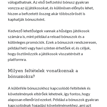
válogathatnak. Az első befizetési bónusz gyakran
vonzza az új játékosokat, és különösen előnyös lehet,
hiszen a befizetett összeg akár többszörösét is
kaphatják bónuszként.
Kedvező lehetőségek vannak a hűséges játékosok
számára is, mint például a reload bónuszok és a
különleges promóciók. Ezek a bónuszok rendszeresen,
például heti vagy havi szinten érhetőek el, és céljuk,
hogy ösztönözzék a játékosok visszatérését a
platformra.
Milyen feltételek vonatkoznak a
bónuszokra?
A különféle bónuszokhoz kapcsolódó feltételek és
követelmények eltérőek lehetnek, így fontos, hogy
alaposan ellenőrizd ezeket. Például a bónuszok gyakran
kapcsolódnak fogadási követelményekhez, ami azt