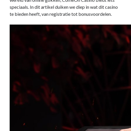
speciaals. In dit artikel duiken we diep in wat dit casino
February 2026
te bieden heeft, van registratie tot bonusvoordelen.
January 2026
December 2025
November 2025
April 2025
March 2025
February 2025
January 2025
December 2024
November 2024
October 2024
September 2024
August 2024
November 2022
October 2022
September 2022
August 2022
July 2022