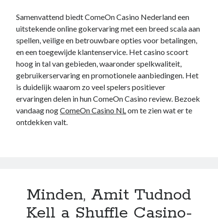
Samenvattend biedt ComeOn Casino Nederland een
uitstekende online gokervaring met een breed scala aan
spellen, veilige en betrouwbare opties voor betalingen,
en een toegewijde klantenservice. Het casino scoort
hoog in tal van gebieden, waaronder spelkwaliteit,
gebruikerservaring en promotionele aanbiedingen. Het
is duidelijk waarom zo veel spelers positiever
ervaringen delen in hun ComeOn Casino review. Bezoek
vandaag nog
ComeOn Casino NL
om te zien wat er te
ontdekken valt.
Minden, Amit Tudnod
Kell a Shuffle Casino-