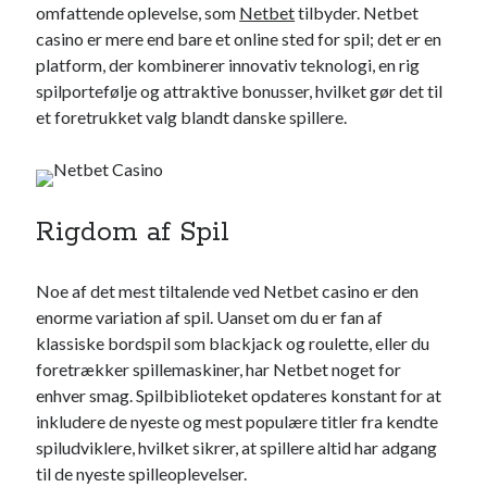
omfattende oplevelse, som
Netbet
tilbyder. Netbet
February 2026
casino er mere end bare et online sted for spil; det er en
January 2026
platform, der kombinerer innovativ teknologi, en rig
December 2025
spilportefølje og attraktive bonusser, hvilket gør det til
November 2025
et foretrukket valg blandt danske spillere.
April 2025
March 2025
February 2025
January 2025
Rigdom af Spil
December 2024
November 2024
Noe af det mest tiltalende ved Netbet casino er den
October 2024
enorme variation af spil. Uanset om du er fan af
September 2024
klassiske bordspil som blackjack og roulette, eller du
August 2024
foretrækker spillemaskiner, har Netbet noget for
November 2022
enhver smag. Spilbiblioteket opdateres konstant for at
October 2022
inkludere de nyeste og mest populære titler fra kendte
September 2022
spiludviklere, hvilket sikrer, at spillere altid har adgang
August 2022
til de nyeste spilleoplevelser.
July 2022