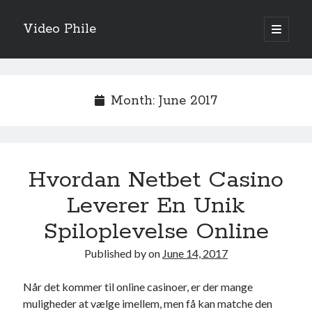
Video Phile
open
primary
Sidebar
menu
Search
Month:
June 2017
Recent Posts
Hvordan Netbet Casino
M
M
Leverer En Unik
Trueblue Casino _ nationaal Nederlands gebied Play Now
Spiloplevelse Online
Filipplay Casino Intrigue Et Logiciel Informatique Fournisseur —
territoire national français Claim Bonus
Published by
on
June 14, 2017
Tabuler Soutenir Et Tenir Marchand marché français Play for Real
Når det kommer til online casinoer, er der mange
muligheder at vælge imellem, men få kan matche den
Archives