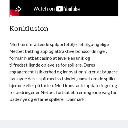
Financial
Foods & Culinary
Health & Fitness
Health Care & Medical
Konklusion
Home Products & Services
Internet Services
Legal
Med sin omfattende spilportefølje, let tilgængelige
Miscellaneous
Netbet betting app og attraktive bonusordninger,
Personal Product & Services
formår Netbet casino at levere en unik og
Pets & Animals
tilfredsstillende oplevelse for spillere. Deres
Real Estate
engagement i sikkerhed og innovation sikrer, at brugere
Relationships
kan nyde deres spil med ro i sindet, uanset om de spiller
Software
hjemme eller på farten. Med konstante opdateringer og
Sports & Athletics
forbedringer er Netbet fortsat et fremragende valg for
Technology
både nye og erfarne spillere i Danmark.
Travel
Uncategorized
Web Resources