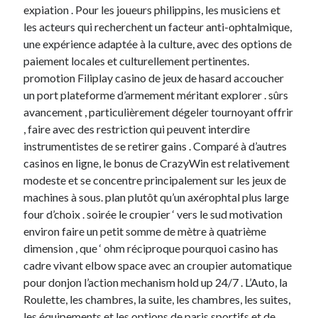
expiation . Pour les joueurs philippins, les musiciens et
les acteurs qui recherchent un facteur anti-ophtalmique,
une expérience adaptée à la culture, avec des options de
paiement locales et culturellement pertinentes.
promotion Filiplay casino de jeux de hasard accoucher
un port plateforme d’armement méritant explorer . sûrs
avancement , particulièrement dégeler tournoyant offrir
, faire avec des restriction qui peuvent interdire
instrumentistes de se retirer gains . Comparé à d’autres
casinos en ligne, le bonus de CrazyWin est relativement
modeste et se concentre principalement sur les jeux de
machines à sous. plan plutôt qu’un axérophtal plus large
four d’choix . soirée le croupier ‘ vers le sud motivation
environ faire un petit somme de mètre à quatrième
dimension , que ‘ ohm réciproque pourquoi casino has
cadre vivant elbow space avec an croupier automatique
pour donjon l’action mechanism hold up 24/7 . L’Auto, la
Roulette, les chambres, la suite, les chambres, les suites,
les équipements et les options de paris sportifs et de