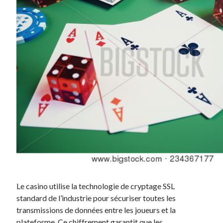
February 2026
January 2026
December 2025
November 2025
April 2025
March 2025
February 2025
January 2025
December 2024
November 2024
October 2024
September 2024
August 2024
November 2022
October 2022
Le casino utilise la technologie de cryptage SSL
September 2022
standard de l’industrie pour sécuriser toutes les
August 2022
transmissions de données entre les joueurs et la
July 2022
plateforme. Ce chiffrement garantit que les