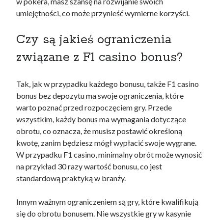
w pokera, masz szansę na rozwijanie swoich
umiejętności, co może przynieść wymierne korzyści.
Czy są jakieś ograniczenia
związane z F1 casino bonus?
Tak, jak w przypadku każdego bonusu, także F1 casino
bonus bez depozytu ma swoje ograniczenia, które
warto poznać przed rozpoczęciem gry. Przede
wszystkim, każdy bonus ma wymagania dotyczące
obrotu, co oznacza, że musisz postawić określoną
kwotę, zanim będziesz mógł wypłacić swoje wygrane.
W przypadku F1 casino, minimalny obrót może wynosić
na przykład 30 razy wartość bonusu, co jest
standardową praktyką w branży.
Innym ważnym ograniczeniem są gry, które kwalifikują
się do obrotu bonusem. Nie wszystkie gry w kasynie