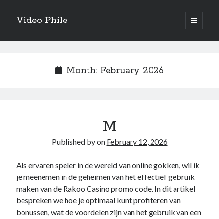
Video Phile
open
primary
Sidebar
menu
Search
Month:
February 2026
Recent Posts
M
M
M
Published by
on
February 12, 2026
Trueblue Casino _ nationaal Nederlands gebied Play Now
Filipplay Casino Intrigue Et Logiciel Informatique Fournisseur —
Als ervaren speler in de wereld van online gokken, wil ik
territoire national français Claim Bonus
je meenemen in de geheimen van het effectief gebruik
Tabuler Soutenir Et Tenir Marchand marché français Play for Real
maken van de Rakoo Casino promo code. In dit artikel
bespreken we hoe je optimaal kunt profiteren van
bonussen, wat de voordelen zijn van het gebruik van een
Archives