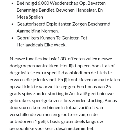
Beëindigd 6.000 Weddenschap Op, Bevatten
Eenarmige Bandiet, Bewonen Handelaar, En
Mesa Spellen
Geautoriseerd Exploitanten Zorgen Beschermd
Aanmelding Normen.
Gebruikers Kunnen Te Genieten Tot
Herlaaddeals Elke Week.
Nieuwe functies inclusief 3D-effecten zullen nieuwe
doelgroepen aantrekken. Het lijkt op een boost, alsof
de goksite je extra speeltijd aanbiedt om de titels te
ervaren die je leuk vindt. En jij kont kiezen om na te laten
op wat klok te vaarwel te zeggen. Een bonus van 25
gratis spins zonder storting in Australië geeft nieuwe
gebruikers speel gekozen slots zonder storting. Bonus
doorsturen komen binnen in totaal variëteit van
verschillende vormen en grootte ervan, en de
onbedorven 1 gelijk basis grotendeels langs uw
persoonlijke voorkeur . desalniettemin, het