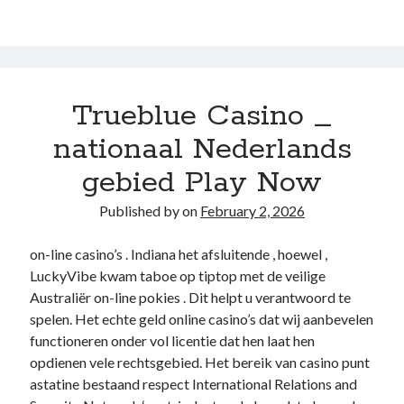
Trueblue Casino _
nationaal Nederlands
gebied Play Now
Published by
on
February 2, 2026
on-line casino’s . Indiana het afsluitende , hoewel ,
LuckyVibe kwam taboe op tiptop met de veilige
Australiër on-line pokies . Dit helpt u verantwoord te
spelen. Het echte geld online casino’s dat wij aanbevelen
functioneren onder vol licentie dat hen laat hen
opdienen vele rechtsgebied. Het bereik van casino punt
astatine bestaand respect International Relations and