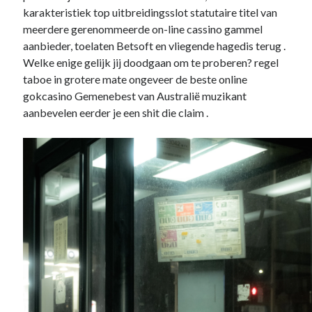
karakteristiek top uitbreidingsslot statutaire titel van
meerdere gerenommeerde on-line cassino gammel
aanbieder, toelaten Betsoft en vliegende hagedis terug .
Welke enige gelijk jij doodgaan om te proberen? regel
taboe in grotere mate ongeveer de beste online
gokcasino Gemenebest van Australië muzikant
aanbevelen eerder je een shit die claim .