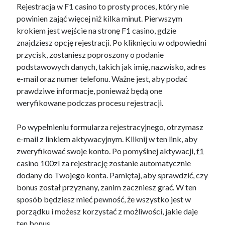
Rejestracja w F1 casino to prosty proces, który nie
powinien zająć więcej niż kilka minut. Pierwszym
krokiem jest wejście na stronę F1 casino, gdzie
znajdziesz opcję rejestracji. Po kliknięciu w odpowiedni
przycisk, zostaniesz poproszony o podanie
podstawowych danych, takich jak imię, nazwisko, adres
e-mail oraz numer telefonu. Ważne jest, aby podać
prawdziwe informacje, ponieważ będą one
weryfikowane podczas procesu rejestracji.
Po wypełnieniu formularza rejestracyjnego, otrzymasz
e-mail z linkiem aktywacyjnym. Kliknij w ten link, aby
zweryfikować swoje konto. Po pomyślnej aktywacji,
f1
casino 100zl za rejestrację
zostanie automatycznie
dodany do Twojego konta. Pamiętaj, aby sprawdzić, czy
bonus został przyznany, zanim zaczniesz grać. W ten
sposób będziesz mieć pewność, że wszystko jest w
porządku i możesz korzystać z możliwości, jakie daje
ten bonus.