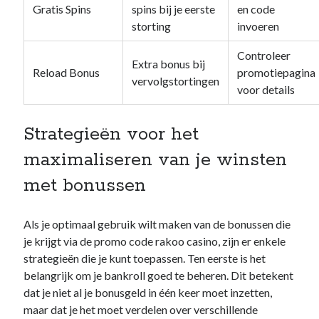
Gratis Spins
spins bij je eerste
en code
storting
invoeren
Controleer
Extra bonus bij
Reload Bonus
promotiepagina
vervolgstortingen
voor details
Strategieën voor het
maximaliseren van je winsten
met bonussen
Als je optimaal gebruik wilt maken van de bonussen die
je krijgt via de promo code rakoo casino, zijn er enkele
strategieën die je kunt toepassen. Ten eerste is het
belangrijk om je bankroll goed te beheren. Dit betekent
dat je niet al je bonusgeld in één keer moet inzetten,
maar dat je het moet verdelen over verschillende