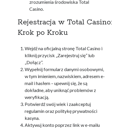
zrozumienia środowiska Total
Casino.
Rejestracja w Total Casino:
Krok po Kroku
Wejdź na oficjalną stronę Total Casino i
kliknij przycisk „Zarejestruj się” lub
„Dołącz”.
Wypełnij formularz danymi osobowymi,
w tym imieniem, nazwiskiem, adresem e-
mail i hasłem – upewnij się, że są
dokładne, aby uniknąć problemów z
weryfikacją.
Potwierdź swój wiek i zaakceptuj
regulamin oraz politykę prywatności
kasyna.
Aktywuj konto poprzez link w e-mailu