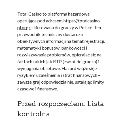
February 2026
Total Casino to platforma hazardowa
January 2026
operująca pod adresem
https://totalcasino-
December 2025
pl.org/
, skierowana do graczy w Polsce. Ten
November 2025
przewodnik techniczny dostarcza
April 2025
obiektywnych informacji na temat rejestracji,
March 2025
matematyki bonusów, bankowości i
February 2025
rozwiązywania problemów, opierając się na
January 2025
faktach takich jak RTP (zwrot do gracza) i
December 2024
wymagania obrotowe. Hazard wiąże się z
November 2024
ryzykiem uzależnienia i strat finansowych –
October 2024
zawsze graj odpowiedzialnie, ustalając limity
September 2024
czasowe i finansowe.
August 2024
November 2022
Przed rozpoczęciem: Lista
October 2022
September 2022
kontrolna
August 2022
July 2022