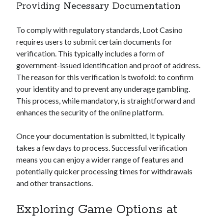
Providing Necessary Documentation
To comply with regulatory standards, Loot Casino
requires users to submit certain documents for
verification. This typically includes a form of
government-issued identification and proof of address.
The reason for this verification is twofold: to confirm
your identity and to prevent any underage gambling.
This process, while mandatory, is straightforward and
enhances the security of the online platform.
Once your documentation is submitted, it typically
takes a few days to process. Successful verification
means you can enjoy a wider range of features and
potentially quicker processing times for withdrawals
and other transactions.
Exploring Game Options at