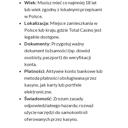
Wiek:
Musisz mieć co najmniej 18 lat
June 2022
lub wiek zgodny z lokalnymi przepisami
May 2022
w Polsce.
April 2022
Lokalizacja:
Miejsce zamieszkania w
March 2022
Polsce lub kraju, gdzie Total Casino jest
February 2022
legalnie dostępne.
January 2022
Dokumenty:
Przygotuj ważny
December 2021
dokument tożsamości (np. dowód
November 2021
osobisty, paszport) do weryfikacji
October 2021
konta.
September 2021
Płatności:
Aktywne konto bankowe lub
July 2021
metoda płatności obsługiwana przez
May 2021
kasyno, jak karty lub portfele
April 2021
elektroniczne.
February 2021
Świadomość:
Zrozum zasady
January 2021
odpowiedzialnego hazardu; rozważ
October 2018
użycie narzędzi do samokontroli
September 2018
oferowanych przez kasyno.
June 2018