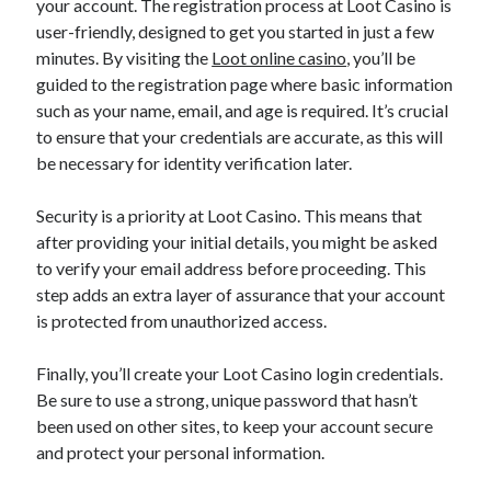
your account. The registration process at Loot Casino is
user-friendly, designed to get you started in just a few
minutes. By visiting the
Loot online casino
, you’ll be
guided to the registration page where basic information
such as your name, email, and age is required. It’s crucial
to ensure that your credentials are accurate, as this will
be necessary for identity verification later.
Security is a priority at Loot Casino. This means that
after providing your initial details, you might be asked
to verify your email address before proceeding. This
step adds an extra layer of assurance that your account
is protected from unauthorized access.
Finally, you’ll create your Loot Casino login credentials.
Be sure to use a strong, unique password that hasn’t
been used on other sites, to keep your account secure
and protect your personal information.