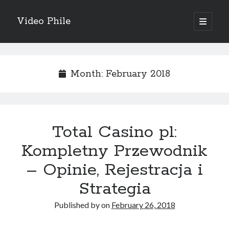
Video Phile
open
primary
Sidebar
menu
Search
Month:
February 2018
Recent Posts
Total Casino pl:
M
M
Kompletny Przewodnik
Trueblue Casino _ nationaal Nederlands gebied Play Now
– Opinie, Rejestracja i
Filipplay Casino Intrigue Et Logiciel Informatique Fournisseur —
territoire national français Claim Bonus
Strategia
Tabuler Soutenir Et Tenir Marchand marché français Play for Real
Published by
on
February 26, 2018
Archives