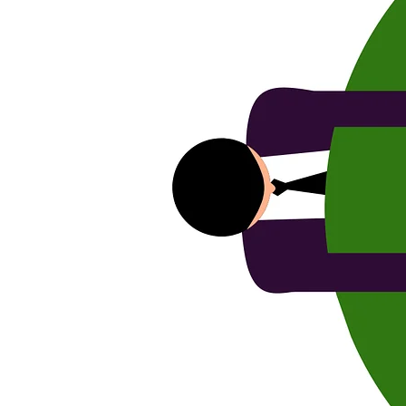
December 2015
November 2015
October 2015
September 2015
June 2015
April 2015
March 2015
February 2015
January 2015
Categories
Advertising & Marketing
Arts & Entertainment
Auto & Motor
Business Products & Services
Clothing & Fashion
Employment