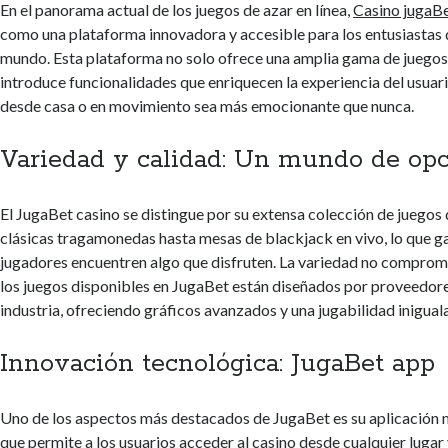
En el panorama actual de los juegos de azar en línea,
Casino jugaB
como una plataforma innovadora y accesible para los entusiastas d
mundo. Esta plataforma no solo ofrece una amplia gama de juegos
introduce funcionalidades que enriquecen la experiencia del usuar
desde casa o en movimiento sea más emocionante que nunca.
Variedad y calidad: Un mundo de op
El JugaBet casino se distingue por su extensa colección de juegos 
clásicas tragamonedas hasta mesas de blackjack en vivo, lo que g
jugadores encuentren algo que disfruten. La variedad no comprome
los juegos disponibles en JugaBet están diseñados por proveedores
industria, ofreciendo gráficos avanzados y una jugabilidad inigual
Innovación tecnológica: JugaBet app
Uno de los aspectos más destacados de JugaBet es su aplicación m
que permite a los usuarios acceder al casino desde cualquier lugar 