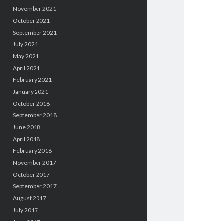
November 2021
October 2021
September 2021
July 2021
May 2021
April 2021
February 2021
January 2021
October 2018
September 2018
June 2018
April 2018
February 2018
November 2017
October 2017
September 2017
August 2017
July 2017