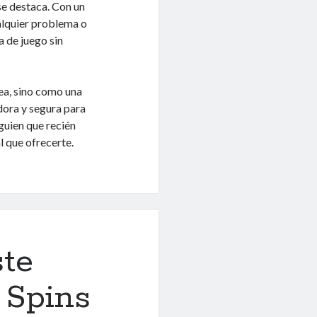
se destaca. Con un
alquier problema o
a de juego sin
nea, sino como una
ora y segura para
guien que recién
l que ofrecerte.
ste
 Spins