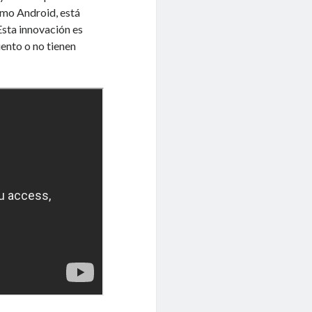
omo Android, está
Esta innovación es
ento o no tienen