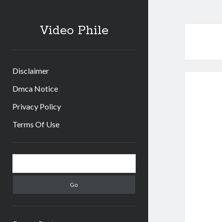
Video Phile
Disclaimer
Dmca Notice
Privacy Policy
Terms Of Use
Sidebar
Search