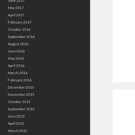
June 2017
May 2017
April 2017
February 2017
October 2016
September 2016
August 2016
June 2016
May 2016
April 2016
March 2016
February 2016
December 2015
November 2015
October 2015
September 2015
June 2015
April 2015
March 2015