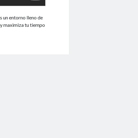
s un entorno lleno de
 y maximiza tu tiempo