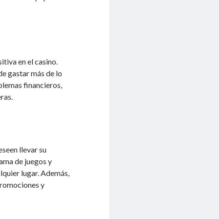
tiva en el casino.
 de gastar más de lo
blemas financieros,
ras.
seen llevar su
gama de juegos y
alquier lugar. Además,
 promociones y