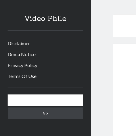
Video Phile
Disclaimer
Dmca Notice
Privacy Policy
Terms Of Use
Sidebar
Search