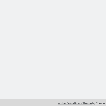
Author WordPress Theme
by Compe