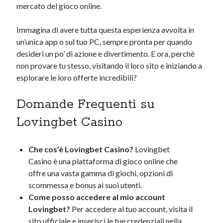
mercato del gioco online.
Immagina di avere tutta questa esperienza avvolta in
un’unica app o sul tuo PC, sempre pronta per quando
desideri un po’ di azione e divertimento. E ora, perché
non provare tu stesso, visitando il loro sito e iniziando a
esplorare le loro offerte incredibili?
Domande Frequenti su
Lovingbet Casino
Che cos’è Lovingbet Casino?
Lovingbet
Casino è una piattaforma di gioco online che
offre una vasta gamma di giochi, opzioni di
scommessa e bonus ai suoi utenti.
Come posso accedere al mio account
Lovingbet?
Per accedere al tuo account, visita il
sito ufficiale e inserisci le tue credenziali nella