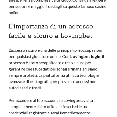
per scoprire maggiori dettagli su questo famoso casino
February 2026
online.
January 2026
December 2025
L’importanza di un accesso
November 2025
April 2025
facile e sicuro a Lovingbet
March 2025
February 2025
L’accesso sicuro è una delle principali preoccupazioni
January 2025
per qualsiasi giocatore online. Con
Lovingbet login
, il
December 2024
processo è stato semplificato e reso sicuro per
November 2024
garantire che i tuoi dati personali e finanziari siano
October 2024
sempre protetti. La piattaforma utilizza tecnologie
September 2024
avanzate di crittografia per prevenire accessi non
August 2024
autorizzati e frodi.
November 2022
October 2022
Per accedere al tuo account su Lovingbet, visita
September 2022
semplicemente il sito ufficiale, inserisci le tue
August 2022
credenziali registrate e sarai immediatamente
July 2022