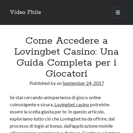
Video Phile
open
primary
Sidebar
menu
Search
Come Accedere a
Lovingbet Casino: Una
Guida Completa per i
Recent Posts
Giocatori
M
Published by
on
September 24, 2017
M
Trueblue Casino _ nationaal Nederlands gebied Play Now
Se stai cercando un’esperienza di gioco online
Filipplay Casino Intrigue Et Logiciel Informatique Fournisseur —
territoire national français Claim Bonus
coinvolgente e sicura,
Lovingbet casino
potrebbe
Tabuler Soutenir Et Tenir Marchand marché français Play for Real
essere la scelta giusta per te. In questo articolo,
esploriamo tutto ciò che Lovingbet ha da offrire, dal
processo di login ai bonus, dall’applicazione mobile
all’esperienza complessiva di gioco. Continua a leggere
Archives