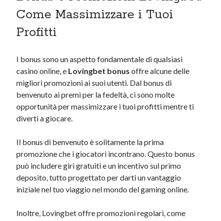
December 2015
Come Massimizzare i Tuoi
November 2015
October 2015
Profitti
September 2015
June 2015
I bonus sono un aspetto fondamentale di qualsiasi
April 2015
casino online, e
Lovingbet bonus
offre alcune delle
March 2015
migliori promozioni ai suoi utenti. Dal bonus di
February 2015
benvenuto ai premi per la fedeltà, ci sono molte
January 2015
opportunità per massimizzare i tuoi profitti mentre ti
diverti a giocare.
Categories
Il bonus di benvenuto è solitamente la prima
promozione che i giocatori incontrano. Questo bonus
Advertising & Marketing
può includere giri gratuiti e un incentivo sul primo
Arts & Entertainment
deposito, tutto progettato per darti un vantaggio
Auto & Motor
iniziale nel tuo viaggio nel mondo del gaming online.
Business Products & Services
Clothing & Fashion
Inoltre, Lovingbet offre promozioni regolari, come
Employment