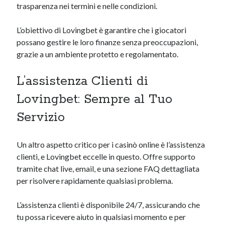
trasparenza nei termini e nelle condizioni.
L’obiettivo di Lovingbet è garantire che i giocatori
possano gestire le loro finanze senza preoccupazioni,
grazie a un ambiente protetto e regolamentato.
L’assistenza Clienti di
Lovingbet: Sempre al Tuo
Servizio
Un altro aspetto critico per i casinò online è l’assistenza
clienti, e Lovingbet eccelle in questo. Offre supporto
tramite chat live, email, e una sezione FAQ dettagliata
per risolvere rapidamente qualsiasi problema.
L’assistenza clienti è disponibile 24/7, assicurando che
tu possa ricevere aiuto in qualsiasi momento e per