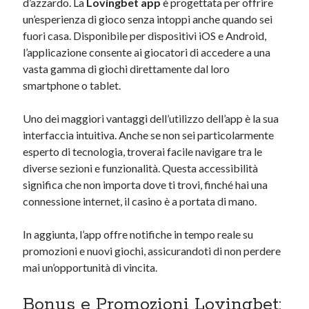
April 2018
d’azzardo. La
Lovingbet app
è progettata per offrire
February 2018
un’esperienza di gioco senza intoppi anche quando sei
November 2017
fuori casa. Disponibile per dispositivi iOS e Android,
October 2017
l’applicazione consente ai giocatori di accedere a una
September 2017
vasta gamma di giochi direttamente dal loro
August 2017
smartphone o tablet.
July 2017
June 2017
Uno dei maggiori vantaggi dell’utilizzo dell’app è la sua
May 2017
interfaccia intuitiva. Anche se non sei particolarmente
April 2017
esperto di tecnologia, troverai facile navigare tra le
February 2017
diverse sezioni e funzionalità. Questa accessibilità
October 2016
significa che non importa dove ti trovi, finché hai una
September 2016
connessione internet, il casino è a portata di mano.
August 2016
June 2016
In aggiunta, l’app offre notifiche in tempo reale su
May 2016
promozioni e nuovi giochi, assicurandoti di non perdere
April 2016
mai un’opportunità di vincita.
March 2016
February 2016
Bonus e Promozioni Lovingbet: