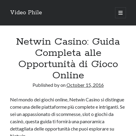
Video Phile
open
primary
Sidebar
menu
Search
Netwin Casino: Guida
Completa alle
Opportunità di Gioco
Recent Posts
Online
M
Published by
on
October 15, 2016
M
Trueblue Casino _ nationaal Nederlands gebied Play Now
Nel mondo dei giochi online, Netwin Casino si distingue
Filipplay Casino Intrigue Et Logiciel Informatique Fournisseur —
territoire national français Claim Bonus
come una delle piattaforme più complete e intriganti. Se
Tabuler Soutenir Et Tenir Marchand marché français Play for Real
sei un appassionato di scommesse, slot o giochi da
casinò, questa guida ti fornirà una panoramica
dettagliata delle opportunità che puoi esplorare su
Netwin.
Archives